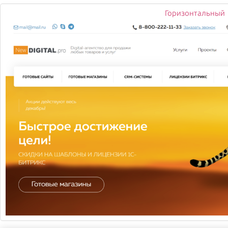
1 420
Горизонтальный
-
+
1
Купить
Прелесть
55/35 см
Ароматный и насыщенный букет
лавандовых роз! Папоротник,
Хризантема сантини 6 шт., Роза (50
см) 15 шт.
1 630
-
+
1
Купить
Летнее утро
60/40 см
Ароматный, нежный и насыщенный
букет! Ранункуллус Клуни - 7шт.,
Тюльпан Ред Принцесс - 20 шт.,