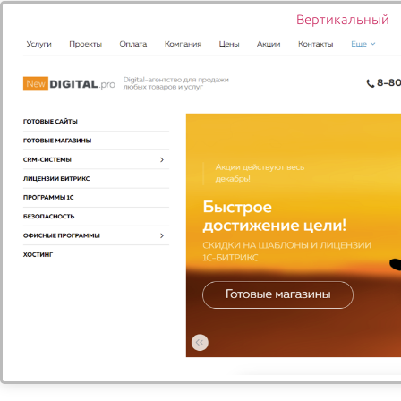
Фрезия - 10 шт., Берграсс - 1
Вертикальный
шт., Салал - 1 шт.
1 685
-
+
1
Купить
Розовый щербет
40/27 см
Букет из нежных персиковых
пион! Пионы - 7 шт., Ранункуллус
Супер Ханой - 5 шт., Вибурнум - 3 шт.,
Салал - 1шт., Упаковка - 2 шт.
1 300
-
+
1
Купить
АВТОРСКИЕ